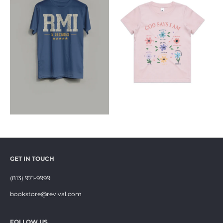
GET IN TOUCH
(813) 971-9999
bookstore@revival.com
FOLLOW US